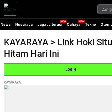
News
Nusaraya
Jagat Literasi
Cahaya
Tekno
Otomo
KAYARAYA > Link Hoki Sit
Hitam Hari Ini
LOGIN
KAYARAYA