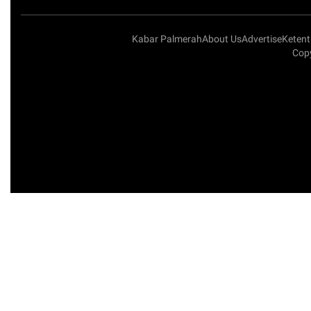
Kabar Palmerah
About Us
Advertise
Keten
Copy