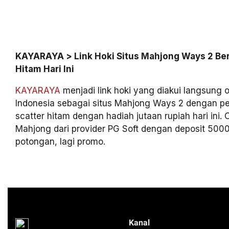
KAYARAYA > Link Hoki Situs Mahjong Ways 2 Ber
Hitam Hari Ini
KAYARAYA
menjadi link hoki yang diakui langsung 
Indonesia sebagai situs Mahjong Ways 2 dengan pe
scatter hitam dengan hadiah jutaan rupiah hari ini.
Mahjong dari provider PG Soft dengan deposit 5000
potongan, lagi promo.
Kanal