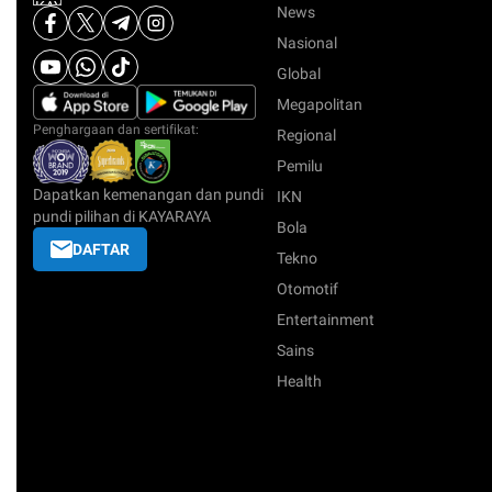
News
Nasional
Global
Megapolitan
Penghargaan dan sertifikat:
Regional
Pemilu
Dapatkan kemenangan dan pundi
IKN
pundi pilihan di KAYARAYA
Bola
DAFTAR
Tekno
Otomotif
Entertainment
Sains
Health